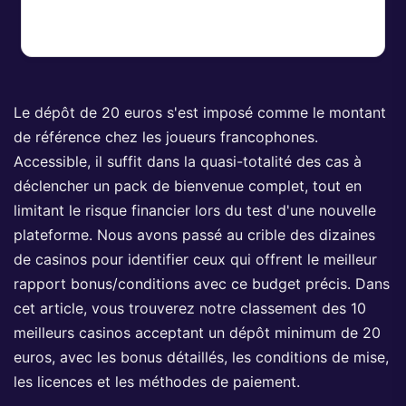
Le dépôt de 20 euros s'est imposé comme le montant
de référence chez les joueurs francophones.
Accessible, il suffit dans la quasi-totalité des cas à
déclencher un pack de bienvenue complet, tout en
limitant le risque financier lors du test d'une nouvelle
plateforme. Nous avons passé au crible des dizaines
de casinos pour identifier ceux qui offrent le meilleur
rapport bonus/conditions avec ce budget précis. Dans
cet article, vous trouverez notre classement des 10
meilleurs casinos acceptant un dépôt minimum de 20
euros, avec les bonus détaillés, les conditions de mise,
les licences et les méthodes de paiement.