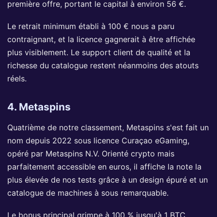
première offre, portant le capital à environ 56 €.
Le retrait minimum établi à 100 € nous a paru
contraignant, et la licence gagnerait à être affichée
plus visiblement. Le support client de qualité et la
richesse du catalogue restent néanmoins des atouts
réels.
4. Metaspins
Quatrième de notre classement, Metaspins s'est fait un
nom depuis 2022 sous licence Curaçao eGaming,
opéré par Metaspins N.V. Orienté crypto mais
parfaitement accessible en euros, il affiche la note la
plus élevée de nos tests grâce à un design épuré et un
catalogue de machines à sous remarquable.
Le bonus principal grimpe à 100 % jusqu'à 1 BTC,