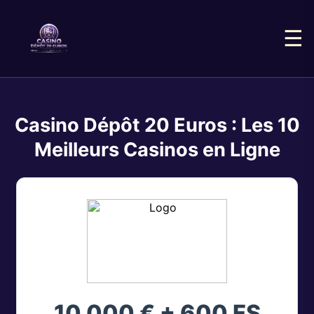
☰
Casino Dépôt 20 Euros : Les 10
Meilleurs Casinos en Ligne