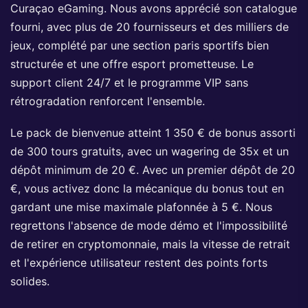
Curaçao eGaming. Nous avons apprécié son catalogue
fourni, avec plus de 20 fournisseurs et des milliers de
jeux, complété par une section paris sportifs bien
structurée et une offre esport prometteuse. Le
support client 24/7 et le programme VIP sans
rétrogradation renforcent l'ensemble.
Le pack de bienvenue atteint 1 350 € de bonus assorti
de 300 tours gratuits, avec un wagering de 35x et un
dépôt minimum de 20 €. Avec un premier dépôt de 20
€, vous activez donc la mécanique du bonus tout en
gardant une mise maximale plafonnée à 5 €. Nous
regrettons l'absence de mode démo et l'impossibilité
de retirer en cryptomonnaie, mais la vitesse de retrait
et l'expérience utilisateur restent des points forts
solides.