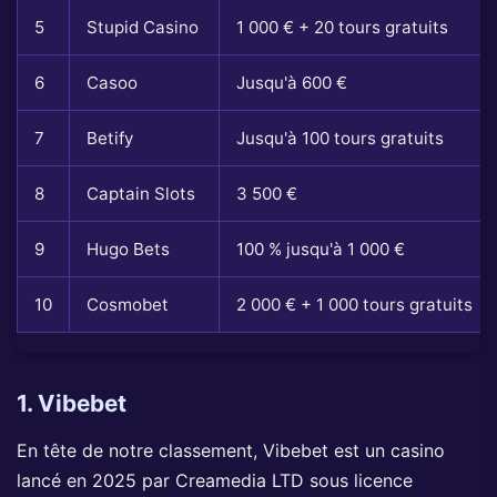
5
Stupid Casino
1 000 € + 20 tours gratuits
6
Casoo
Jusqu'à 600 €
7
Betify
Jusqu'à 100 tours gratuits
8
Captain Slots
3 500 €
9
Hugo Bets
100 % jusqu'à 1 000 €
10
Cosmobet
2 000 € + 1 000 tours gratuits
1. Vibebet
En tête de notre classement, Vibebet est un casino
lancé en 2025 par Creamedia LTD sous licence