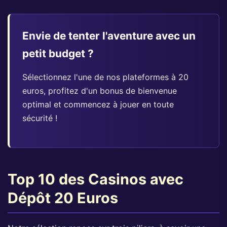
Envie de tenter l'aventure avec un
petit budget ?
Sélectionnez l'une de nos plateformes à 20
euros, profitez d'un bonus de bienvenue
optimal et commencez à jouer en toute
sécurité !
Top 10 des Casinos avec
Dépôt 20 Euros