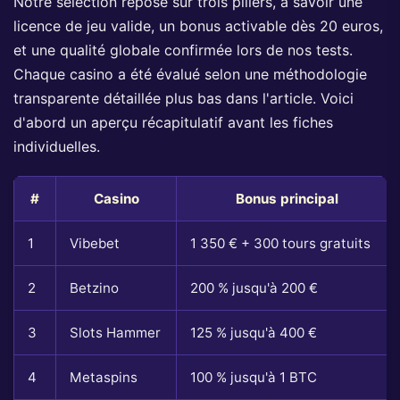
Notre sélection repose sur trois piliers, à savoir une
licence de jeu valide, un bonus activable dès 20 euros,
et une qualité globale confirmée lors de nos tests.
Chaque casino a été évalué selon une méthodologie
transparente détaillée plus bas dans l'article. Voici
d'abord un aperçu récapitulatif avant les fiches
individuelles.
#
Casino
Bonus principal
1
Vibebet
1 350 € + 300 tours gratuits
2
Betzino
200 % jusqu'à 200 €
3
Slots Hammer
125 % jusqu'à 400 €
4
Metaspins
100 % jusqu'à 1 BTC