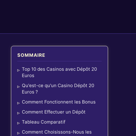
SOMMAIRE
Top 10 des Casinos avec Dépôt 20
Euros
Qu'est-ce qu'un Casino Dépôt 20
Euros ?
Comment Fonctionnent les Bonus
Comment Effectuer un Dépôt
Tableau Comparatif
Comment Choisissons-Nous les