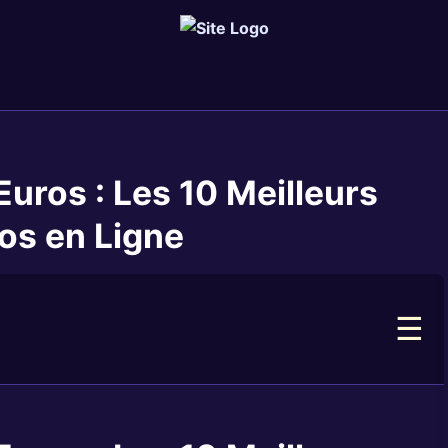
uros : Les 10 Meilleurs
os en Ligne