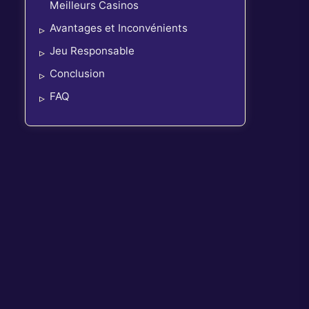
Meilleurs Casinos
Avantages et Inconvénients
Jeu Responsable
Conclusion
FAQ