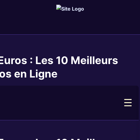
uros : Les 10 Meilleurs
os en Ligne