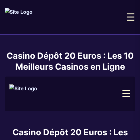
☰
Casino Dépôt 20 Euros : Les 10
Meilleurs Casinos en Ligne