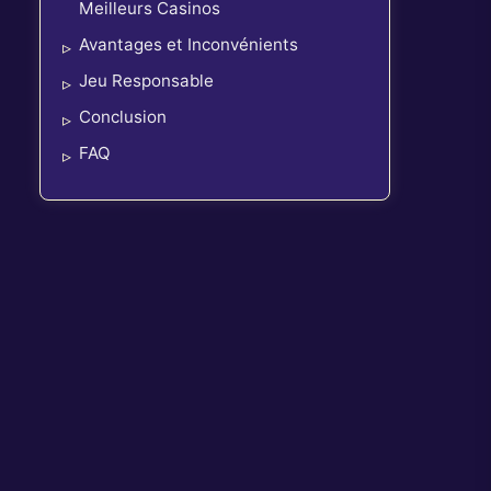
Meilleurs Casinos
Avantages et Inconvénients
Jeu Responsable
Conclusion
FAQ