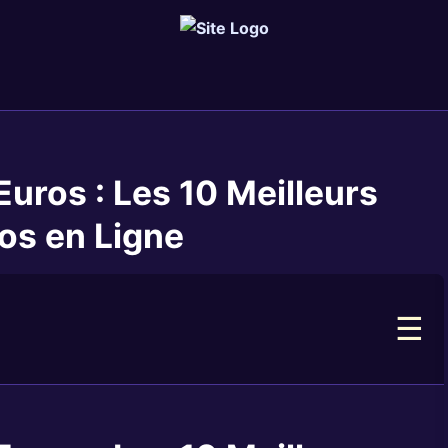
uros : Les 10 Meilleurs
os en Ligne